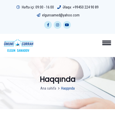
Həftə içi: 09:00 - 16:00
Əlaqə:
+99450 224 90 89
elgunsamed@yahoo.com
Haqqında
Ana səhifə
Haqqında