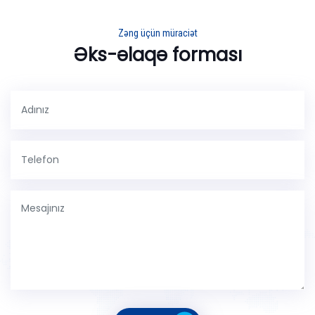
Zəng üçün müraciət
Əks-əlaqə forması