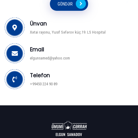
GÖNDƏR
Ünvan
Xətai rayonu, Yusif Səfərov küç.19. LS Hospital
Email
elgunsamed@yahoo.com
Telefon
+99450 224 90 89